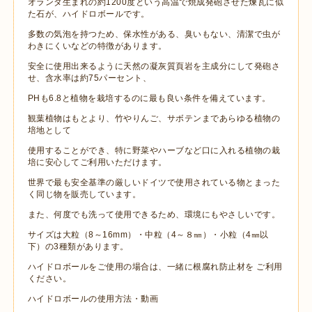
オランダ生まれの約1200度という高温で焼成発砲させた煉瓦に似
た石が、ハイドロボールです。
多数の気泡を持つため、保水性がある、臭いもない、清潔で虫が
わきにくいなどの特徴があります。
安全に使用出来るように天然の凝灰質頁岩を主成分にして発砲さ
せ、含水率は約75パーセント、
PHも6.8と植物を栽培するのに最も良い条件を備えています。
観葉植物はもとより、竹やりんご、サボテンまであらゆる植物の
培地として
使用することができ、特に野菜やハーブなど口に入れる植物の栽
培に安心してご利用いただけます。
世界で最も安全基準の厳しいドイツで使用されている物とまった
く同じ物を販売しています。
また、何度でも洗って使用できるため、環境にもやさしいです。
サイズは大粒（8～16mm）・中粒（4～８㎜）・小粒（4㎜以
下）の3種類があります。
ハイドロボールをご使用の場合は、一緒に根腐れ防止材を ご利用
ください。
ハイドロボールの使用方法・動画